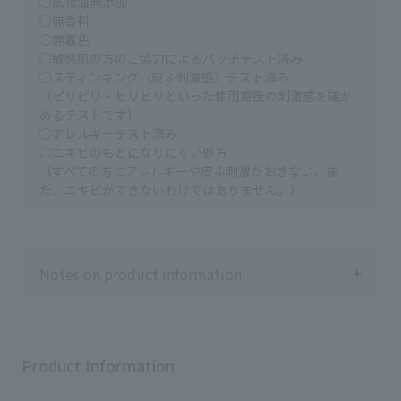
○鉱物油無添加
45g/11,000円（税込） ⁡レフィル
グラム エッセンスイン クレンジ
○無香料
45g/10,670円（税込）
ングオイル (医薬部外品) （ト
○無着色
20g/4,950円（税込） *22447
ライアル） 770円（税込）
○敏感肌の方のご協力によるパッチテスト済み
*22448 *25537 *25538 *28204
*97774 *12248 ｄ プログラム エ
エリクシール ザ セラム ａａ
ッセンスイン クレンジングフォ
○スティンギング（皮ふ刺激感）テスト済み
(医薬部外品) 本体/8,910円（税
ーム (医薬部外品) （トライアル）
（ピリピリ・ヒリヒリといった使用直後の刺激感を確か
込） つけかえ用/8,360円（税込）
550円（税込） *97776 *97791
めるテストです）
*20492 *20493 *26309 *28250
【ちろさん愛用のスキンケア】
○アレルギーテスト済み
エリクシール ブライトニング エ
ｄ プログラム エッセンスイン
○ニキビのもとになりにくい処方
マルジョン しっとりタイプ ｃ
クレンジングウォーター (医薬部
（すべての方にアレルギーや皮ふ刺激がおきない、ま
ａ （医薬部外品） 本体/4,400円
外品) 2,750円（税込） *97775 ア
（税込） つめかえ用/3,630円（税
ベンヌ アベンヌ ウオーター
た、ニキビができないわけではありません。）
込） *22978 *23021*23022 エリ
300g/2,420円（税込）
クシール トータル V ファーミング
150g/1,650円（税込） 50g/770
クリーム 本体/ 11,000円（税込）
円（税込） *39957 *39958
つけかえ用/10,450円（税込）
*39850 【あーちゃん愛用体につ
*16435 *16436 エリクシール レチ
ける美容液】 アネッサ ナイトサン
Notes on product information
ノパワー リンクルクリーム ba
ケア美容液 (医薬部外品) 販売名:ア
L （22g） (医薬部外品) 販売名 :
ネッサ スキンセラム 本体/2,728
クリーム ｂａ 本体/8,800円（税
円 (税込) つめかえ用/2,398円 (税
込） つけかえ用/8,470円（税込）
込) *13609 *13610 参考小売価格
*21468 *21490 *21493 参考小売
です。 （店舗によって異なる場合
Product Information
価格です。 （店舗によって異なる
があります。） ⁡
場合があります。）
@shiseido.beauty.journey には他
@shiseido.beauty.journey には他
のパーソナルビューティーパート