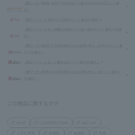
【要クーポン取得】auPAYでのお支払いで最大10%のPontaポイント還
元！
【要エントリー】楽天ペイで毎日ポイント最大2％還元!
【要エントリー】日・月曜日は楽天ペイの日！楽天ポイント最大3.5%還
元！
【要クーポン取得】8,000円(税込)以上のお買い物で、PayPayポイント最
大＋7%還元！
【要エントリー】金・土曜日はdポイント最大4%還元！
【要クーポン取得】8,000円(税込)以上のお買い物で、dポイント最大＋
7%還元！
この商品に関するタグ
Moist
CLEANSING FOAM
skin care
ニキビ予防
乾燥肌
敏感肌
洗顔