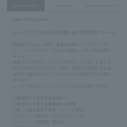
資生堂 パーフェクトリムーバー
クリームマスクがかぶってた！
ス
Item Description
how to use
Detailed information
（アイ＆リップ） 1,210円（税
HAKUのクリームマスクはあーちろ
成分 🏷️紹介アイ
込） *32929 資生堂 お手入れコッ
イチオシ💪✨ ぜひ、チェックして
ム
トン 440円 (税込) *16718 エリク
Item Description
ね！ ＨＡＫＵ 薬用 美白ナイトク
フ
シール クリアホットクレンジング
リームマスク （医薬部外品） 販売
（税
ジェル ＡＤ 本体/2,090円（税
名:ＨＡＫＵ ブライトニングクリー
モ
しっとりとしたなめらか美肌へ導く薬用洗顔フォーム
込） つめかえ用/1,595円（税込）
ム 9,350円（税込） *28203 【あ
Ｘ
*12334 *12335 ｄ プログラム エ
ーちろ愛用のアネッサ】 アネッサ
(
ッセンスイン クレンジングフォ
パーフェクトＵＶ スキンケアミ
(
敏感肌のうるおい保持に重要な角層バリアを守って洗
ーム (医薬部外品) 2,090円（税
ルク ＮＡ 3,058円（税込）
す。 （店舗によ
い、しっとりとした「なめらか美肌」へ導く薬用洗顔フ
込） *97776 *97791 アベンヌ ア
*22214 アネッサ パーフェクト
あります
ォーム。
ベンヌ ウオーター 300g/2,420
UV スキンケアジェル NB
shi
角層バリアを守り、うるおいを保つ。うるおいを与えな
円（税込） 150g/1,650円（税
90g/2,508円（税込） 40g/1,496
ラム #
がら不要な汚れだけを洗い流す。肌荒れの原因となる皮
込） 50g/770円（税込） *39957
円（税込） *26178 *22854 アネッ
#
脂汚れや空気中のちり・ほこりなどの微粒子汚れを取り
*39958 *39850 *29038 *29058
サ オールインワン ビューティーパ
*29059 リバイタル アイゾーンブ
クト 本体/3,300円（税込） レフィ
除きます。
ースター 販売名：資生堂 アイセラ
ル/2,970円（税込） *10257
つっぱり感がなく、しっとりとなめらかな洗いあがり。
ム 11,000円（税込） *18008
*10262 *10267 【あーちろ愛用の
*22033 エリクシール ブライトニ
リップ】 マキアージュ リップボム
＜敏感肌のための低刺激設計＞
ング ローション しっとりタイ
（全7色展開） 3,080円（税込）
○敏感肌でも使える厳選成分を使用
プ ｃａ (医薬部外品) 本
*22603 【ちろさん愛用のリップ
○厳しい衛生基準で製造（クリーン製法）
体/3,740円（税込） つめかえ
クリーム】 アベンヌ 薬用リップケ
用/3,300円（税込） *22956
ア モイスト （医薬部外品）
○アルコール無添加（エチルアルコール）
*22958 *28262 ＨＡＫＵ メラノフ
1,155円（税込） *08790 【あーち
○パラベン（防腐剤）無添加
ォーカスIＶ (医薬部外品) 本体
ゃん愛用の温泉のお供】 ｄ プロ