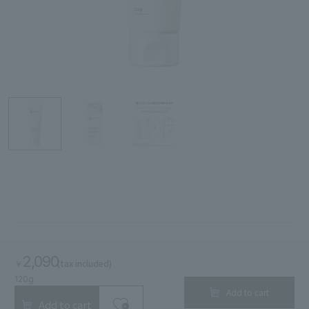
Search by Brand
Search by Category
Search by skin concerns
search for
close
2,090
(tax included)
￥
120g
Add to cart
Add to cart