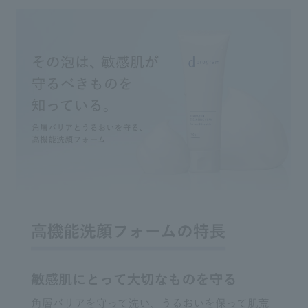
のパーソナルビューティーパート
ナーのおすすめコスメが載ってる
ナーのおすすめコスメが載ってる
ので、是非チェックしてみてくだ
Usage notes
◇目に入らないようご注意ください。もし
ので、是非チェックしてみてくだ
さい😌💕 #資生堂パーソナルビュ
入った場合は、すぐに水かぬるま湯で洗い
さい😌💕 #資生堂 #資生堂ビュー
ーティーパートナー #あーちゃん
流してください。
ティージャーニー #アラフォー美
買い #アラフォー美容 #setlog
◇お使いになるとき、容器の中に水が入ら
容 #スキンケア #スキンケアルー
#teamあーちろ
ないようにしてください。
ティン
◇ご使用後は容器の口もとをきれいに拭
き、必ずキャップをきちんと閉めてくださ
い。
◇乳幼児の手の届かないところに置いてく
ださい。
◇日のあたるところや高温のところに置か
ないでください。
◇浴室乾燥機を使用する場合は、浴室内に
置かないでください。