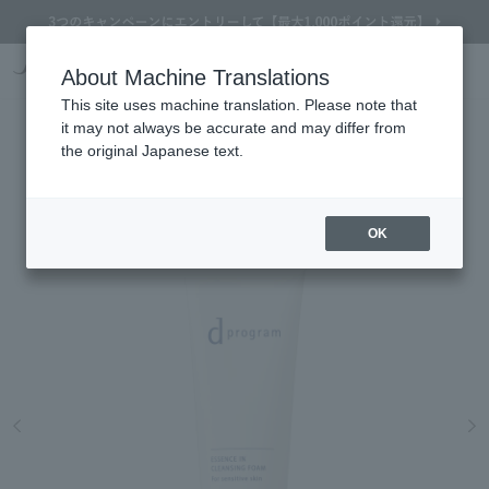
Online TOP
About Machine Translations
d program
skin care
洗顔 ・ 石鹸
ｄ プログラム エッセンスイン クレンジングフォ
Search
Cart
My Page
Menu
This site uses machine translation. Please note that
d program
it may not always be accurate and may differ from
エッセンスイン クレンジングフォーム
the original Japanese text.
(医薬部外品)
しっとりとしたなめらか美肌へ導く薬用洗顔フォーム
OK
Refine Search