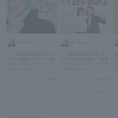
あーちゃん
あーちゃん
🫧 ／ 40歳現役美容部員 夜のスキ
⁡ ／ 40歳現役美容部員 仲良しあー
夏
ンケアの順番教えます💁‍♀️ ＼ ⁡ 資生
ちろの休日1日VLOG📸 ＼ ⁡ 資生堂
生
堂パーソナルビューティーパート
パーソナルビューティーパートナ
ト
ナーの あーちゃん（
ーの あーちゃん（
mi
@akina_beautypartner_shiseido
@akina_beautypartner_shiseido
です🐰 夏
）です☺️💓 ⁡ わたしの丁寧な日のお
）です☺️💓 ⁡ 本日はいつも一緒にラ
置
2026.8.5
2026.7.13
手入れをご紹介✨ いろんなお手入
イブ配信をすることが多いCHIRO
っ
れ使ってるけど、基本はこんな感
@chiro_beautypartner_shiseido
と
じかな？ これは世の中的にやりす
との１日休日VLOGを回してみたよ
プロ🩷 う
powered by
ぎなのかな？って編集してて思っ
📸 この日はあーちゃんは山登り🏔️
な
たけどw わたしは美容部員だし、
CHIROはお出かけと野球観戦⚾️ 2
う
肌を見られる職業だからお手入れ
人ともやっぱりアネッサはマスト
繰
は人一倍してると思う。 継続は力
🌞 リップはマキアージュのボム💄
つ
なりを信じてコツコツやるのみ✨
帰宅後のケアは7.21発売のHAKUの
方