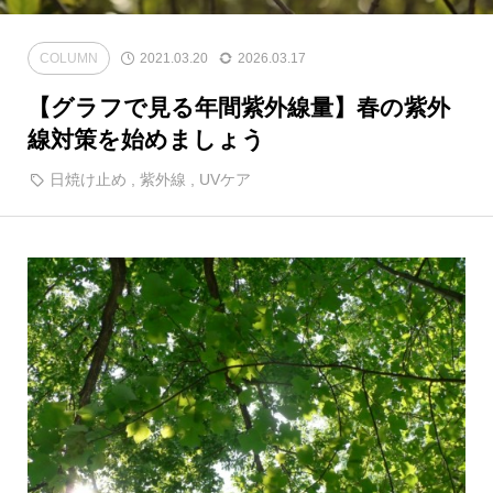
COLUMN
2021.03.20
2026.03.17
【グラフで見る年間紫外線量】春の紫外
線対策を始めましょう
日焼け止め
,
紫外線
,
UVケア