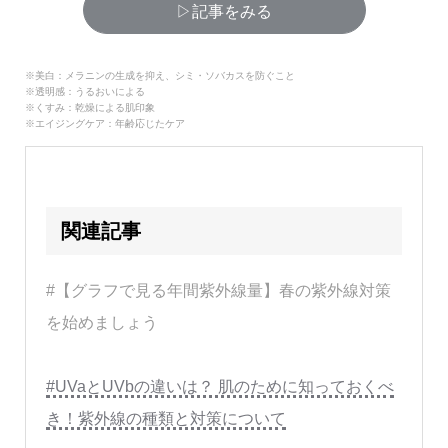
▷記事をみる
※美白：メラニンの生成を抑え、シミ・ソバカスを防ぐこと
※透明感：うるおいによる
※くすみ：乾燥による肌印象
※エイジングケア：年齢応じたケア
関連記事
#【グラフで見る年間紫外線量】春の紫外線対策
を始めましょう
#UVaとUVbの違いは？ 肌のために知っておくべ
き！紫外線の種類と対策について