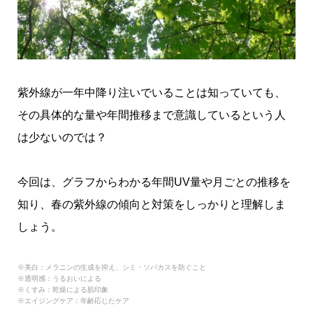
紫外線が一年中降り注いでいることは知っていても、
その具体的な量や年間推移まで意識しているという人
は少ないのでは？
今回は、グラフからわかる年間UV量や月ごとの推移を
知り、春の紫外線の傾向と対策をしっかりと理解しま
しょう。
※美白：メラニンの生成を抑え、シミ・ソバカスを防ぐこと
※透明感：うるおいによる
※くすみ：乾燥による肌印象
※エイジングケア：年齢応じたケア