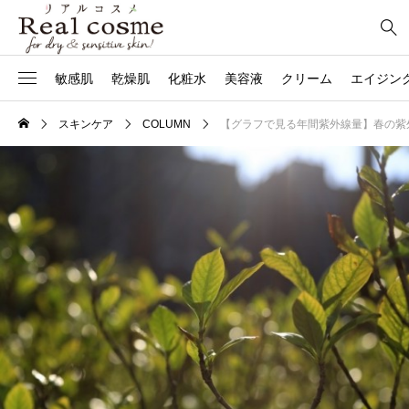
敏感肌
乾燥肌
化粧水
美容液
クリーム
エイジン
スキンケア
COLUMN
【グラフで見る年間紫外線量】春の紫