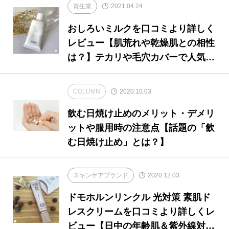
資生堂
2021.04.24
おしろいミルクを口コミより詳しく
レビュー【肌荒れや乾燥肌との相性
は？】テカリや毛穴カバーで人気！
エリクシール ルフレの化粧下地
COLUMN
2020.10.03
飲む日焼け止めのメリット・デメリ
ットや服用時の注意点【話題の「飲
む日焼け止め」とは？】
スキンケアブランド
2020.12.03
ドモホルンリンクル 光対策 素肌ド
レスクリームを口コミより詳しくレ
ビュー【日中の年齢肌＆紫外線対策