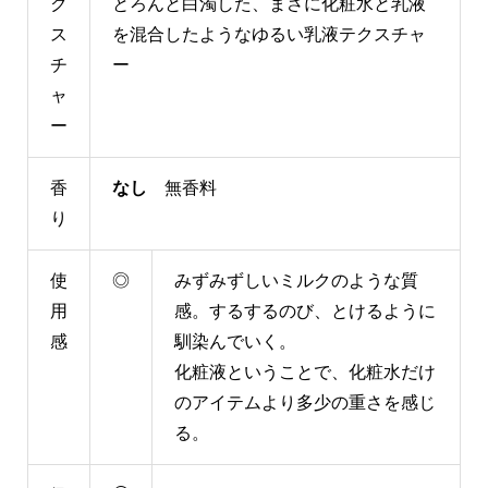
ク
とろんと白濁した、まさに化粧水と乳液
ス
を混合したようなゆるい乳液テクスチャ
チ
ー
ャ
ー
香
なし
無香料
り
使
◎
みずみずしいミルクのような質
用
感。するするのび、とけるように
感
馴染んでいく。
化粧液ということで、化粧水だけ
のアイテムより多少の重さを感じ
る。