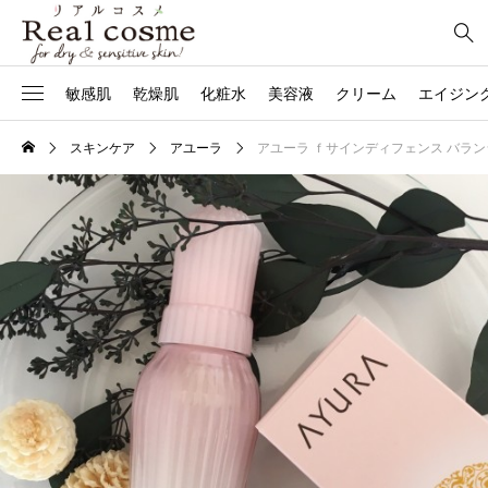
敏感肌
乾燥肌
化粧水
美容液
クリーム
エイジン
スキンケア
アユーラ
アユーラ ｆサインディフェンス バラ