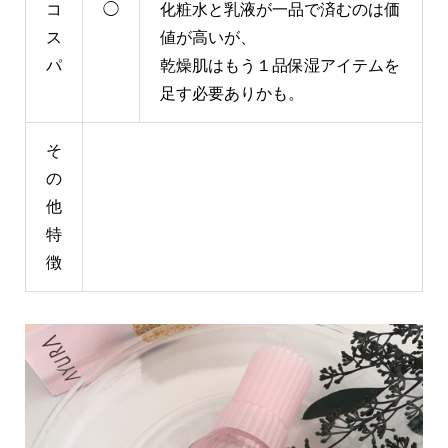
コ
◯
化粧水と乳液が一品で済むのは価
ス
値が高いが、
パ
乾燥肌はもう１品保湿アイテムを
足す必要ありかも。
そ
の
他
特
徴