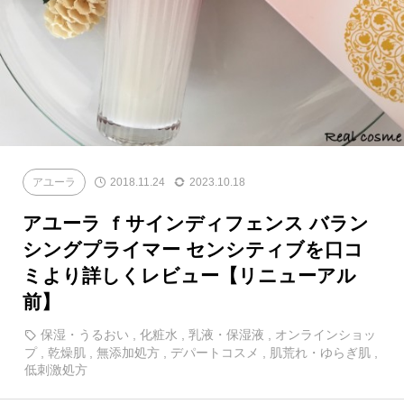
アユーラ
2018.11.24
2023.10.18
アユーラ ｆサインディフェンス バラン
シングプライマー センシティブを口コ
ミより詳しくレビュー【リニューアル
前】
保湿・うるおい
,
化粧水
,
乳液・保湿液
,
オンラインショッ
プ
,
乾燥肌
,
無添加処方
,
デパートコスメ
,
肌荒れ・ゆらぎ肌
,
低刺激処方