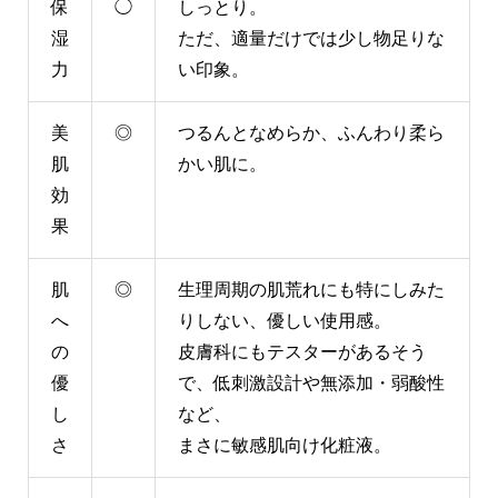
保
◯
しっとり。
湿
ただ、適量だけでは少し物足りな
力
い印象。
美
◎
つるんとなめらか、ふんわり柔ら
肌
かい肌に。
効
果
肌
◎
生理周期の肌荒れにも特にしみた
へ
りしない、優しい使用感。
の
皮膚科にもテスターがあるそう
優
で、低刺激設計や無添加・弱酸性
し
など、
さ
まさに敏感肌向け化粧液。