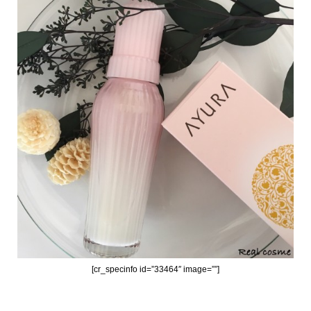
[cr_specinfo id=”33464″ image=””]