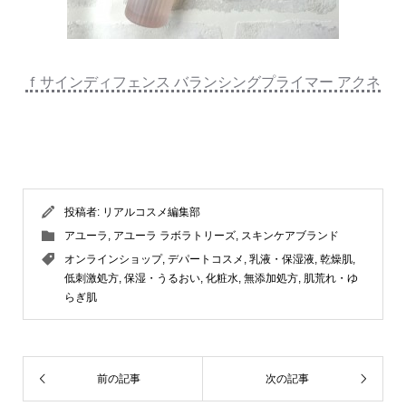
ｆサインディフェンス バランシングプライマー アクネ
投稿者:
リアルコスメ編集部
アユーラ
,
アユーラ ラボラトリーズ
,
スキンケアブランド
オンラインショップ
,
デパートコスメ
,
乳液・保湿液
,
乾燥肌
,
低刺激処方
,
保湿・うるおい
,
化粧水
,
無添加処方
,
肌荒れ・ゆ
らぎ肌
前の記事
次の記事