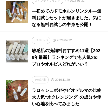
スキンケアブランド
2017.03.31
―初めてのドモホルンリンクル―無
料お試しセットが届きました。気に
なる無料お試しの中身を公開！
RANKING
2026.04.22
敏感肌の洗顔料おすすめ11選【202
6年最新】ランキングでも人気のd
プロやオルビスどれがいい？
比較記事
2016.11.20
ラロッシュポゼやビオデルマの比較
大人気“水クレンジング”の成分や使
い心地を比べてみました