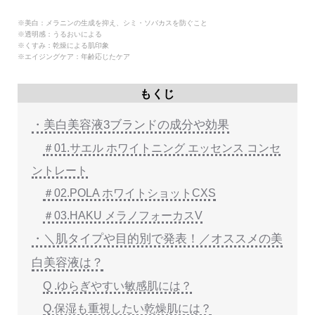
※美白：メラニンの生成を抑え、シミ・ソバカスを防ぐこと
※透明感：うるおいによる
※くすみ：乾燥による肌印象
※エイジングケア：年齢応じたケア
もくじ
・美白美容液3ブランドの成分や効果
＃01.サエル ホワイトニング エッセンス コンセ
ントレート
＃02.POLA ホワイトショットCXS
＃03.HAKU メラノフォーカスV
・＼肌タイプや目的別で発表！／オススメの美
白美容液は？
Q .ゆらぎやすい敏感肌には？
Q.保湿も重視したい乾燥肌には？