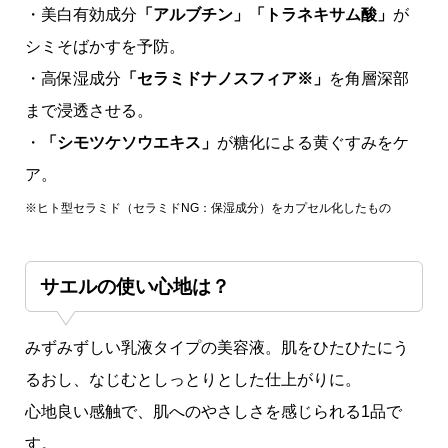
・美白有効成分
「アルブチン」「トラネキサム酸」
が
シミそばかすを予防。
・高保湿成分
「セラミドナノスフィア※」
を角層深部
まで浸透させる。
・
「シモツケソウエキス」
が糖化による黄ぐすみをケ
ア。
※ヒト型セラミド（セラミド
NG
：保湿成分）
をカプセル化したもの
サエルの使い心地は？
みずみずしい乳液タイプの美容液。肌をひたひたにう
るおし、なじむとしっとりとした仕上がりに。
心地良い感触で、肌へのやさしさを感じられる1品で
す。