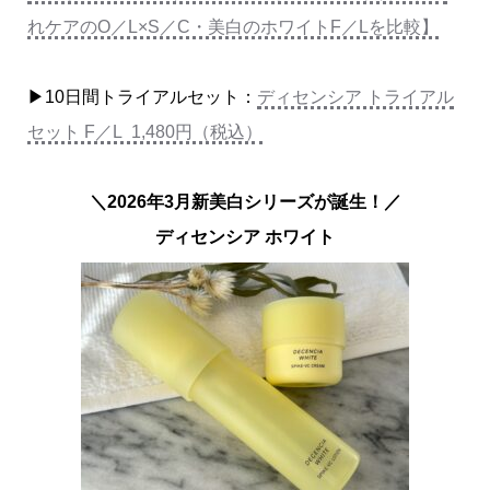
れケアのO／L×S／C・美白のホワイトF／Lを比較】
▶10日間トライアルセット：
ディセンシア トライアル
セット F／L 1,480円（税込）
＼2026年3月新美白シリーズが誕生！／
ディセンシア ホワイト