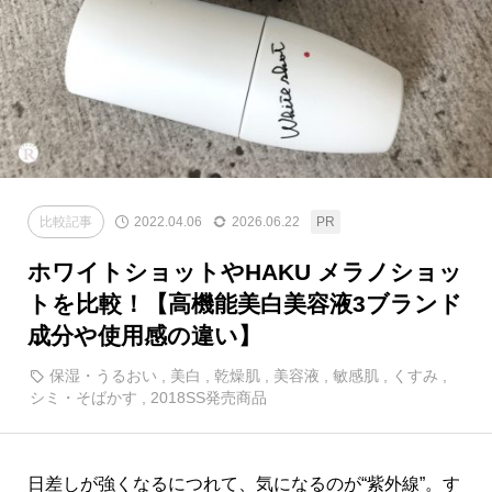
比較記事
2022.04.06
2026.06.22
ホワイトショットやHAKU メラノショッ
トを比較！【高機能美白美容液3ブランド
成分や使用感の違い】
保湿・うるおい
,
美白
,
乾燥肌
,
美容液
,
敏感肌
,
くすみ
,
シミ・そばかす
,
2018SS発売商品
日差しが強くなるにつれて、気になるのが“紫外線”。す