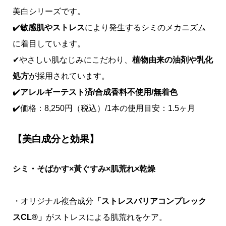
美白シリーズです。
✔️
敏感肌やストレス
により発生するシミのメカニズム
に着目しています。
✔やさしい肌なじみにこだわり、
植物由来の油剤や乳化
処方
が採用されています。
✔️
アレルギーテスト済/合成香料不使用/無着色
✔️価格：8,250円（税込）/1本の使用目安：1.5ヶ月
【美白成分と
効果】
シミ・そばかす×黃ぐすみ×肌荒れ×乾燥
・オリジナル複合成分
「ストレスバリアコンプレック
スCL®︎」
がストレスによる肌荒れをケア。