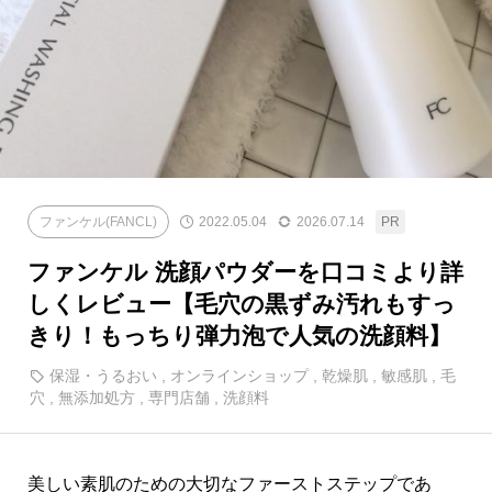
ファンケル(FANCL)
2022.05.04
2026.07.14
ファンケル 洗顔パウダーを口コミより詳
しくレビュー【毛穴の黒ずみ汚れもすっ
きり！もっちり弾力泡で人気の洗顔料】
保湿・うるおい
,
オンラインショップ
,
乾燥肌
,
敏感肌
,
毛
穴
,
無添加処方
,
専門店舗
,
洗顔料
美しい素肌のための大切なファーストステップであ